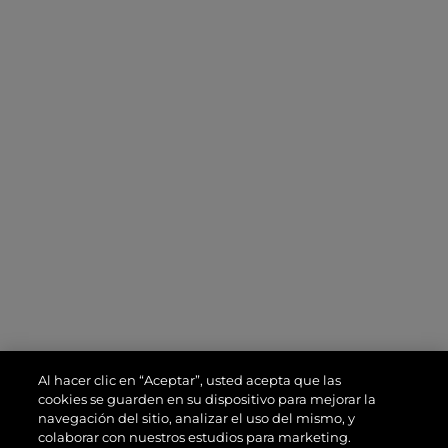
Footer second
Sostenibilidad
Contáctanos
Oficina central
+503 2209-7555
Atención al cliente
+503 2222-8080
Avenida Independencia
#526 S.S
Al hacer clic en “Aceptar”, usted acepta que las
cookies se guarden en su dispositivo para mejorar la
navegación del sitio, analizar el uso del mismo, y
colaborar con nuestros estudios para marketing.